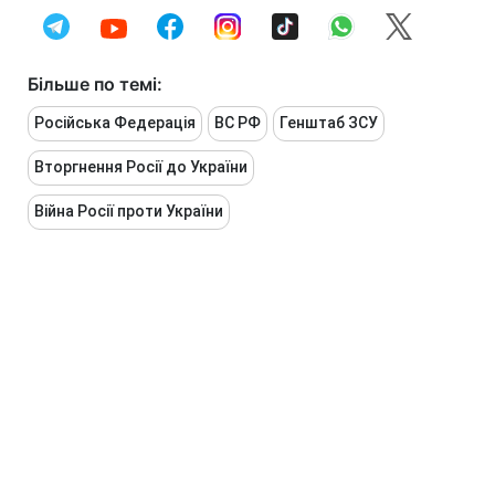
Більше по темі:
Російська Федерація
ВС РФ
Генштаб ЗСУ
Вторгнення Росії до України
Війна Росії проти України