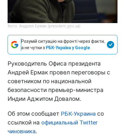
Фото: Андрей Ермак (president.gov.ua)
Розумій ситуацію на фронті через факти,
а не чутки з
РБК-Україна у Google
Руководитель Офиса президента
Андрей Ермак провел переговоры с
советником по национальной
безопасности премьер-министра
Индии Аджитом Довалом.
Об этом сообщает
РБК-Украина
со
ссылкой на
официальный Twitter
чиновника
.