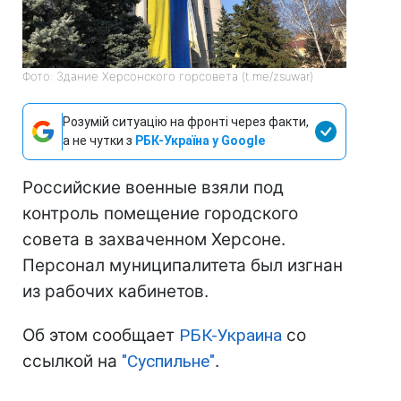
Фото: Здание Херсонского горсовета (t.me/zsuwar)
Розумій ситуацію на фронті через факти,
а не чутки з
РБК-Україна у Google
Российские военные взяли под
контроль помещение городского
совета в захваченном Херсоне.
Персонал муниципалитета был изгнан
из рабочих кабинетов.
Об этом сообщает
РБК-Украина
со
ссылкой на
"Суспильне"
.