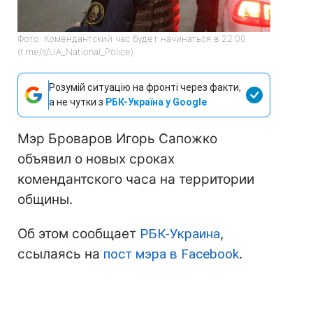
Фото: Комендантский час будет начинаться в 22:00
(t.me/s/UA_National_Police)
Розумій ситуацію на фронті через факти,
а не чутки з
РБК-Україна у Google
Мэр Броваров Игорь Сапожко
объявил о новых сроках
комендантского часа на территории
общины.
Об этом сообщает
РБК-Украина
,
ссылаясь на
пост мэра в Facebook
.