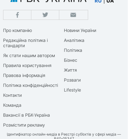
RU
|
UA
Про компанію
Новини України
Редакційна політика і
Аналітика
стандарти
Політика
Як стати нашим автором
Бізнес
Правила користування
Життя
Правова інформація
Розваги
Політика конфіденційності
Lifestyle
Контакти
Команда
Вакансії в РБК-Україна
Розмістити рекламу
Ідентифікатор онлайн-медіа в Реєстрі суб’єктів у сфері медіа —
R40-05347