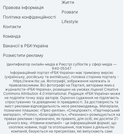
Життя
Правова інформація
Розваги
Політика конфіденційності
Lifestyle
Контакти
Команда
Вакансії в РБК-Україна
Розмістити рекламу
Ідентифікатор онлайн-медіа в Реєстрі суб’єктів у сфері медіа —
R40-05347
Інформаційний портал «РБК-Україна» має тримовну версію
(українську, російську та англійську), головна сторінка порталу -
https://www.rbc.ua
. Фотографії, зображення належать їх
правовласникам. Всі фотографії на Порталі, авторами яких є
журналісти «РБК-Україна», розміщені на умовах ліцензії Creative
Commons Attribution 4.0 International. Редакція «РБК-Україна» може
не поділяти точку зору авторів. Оціночні судження не підлягають
спростуванню та доведенню їх правдивості. За достовірність та
зміст реклами відповідальність несе рекламодавець. Матеріали,
позначені плашкою: «Прес-релізи», «Спецпроект», «Партнерський
матеріал», «Promo», «Благодійність», «Резонанс» розміщуються на
правах реклами і призначені, як правило, для осіб, які досягли 21-
річного віку. «Новини компанії» - це інформаційний формат, що
охоплює новини, події та оголошення, пов'язані з діяльністю
компаній, базуються на пресрелізах, які випускають самі