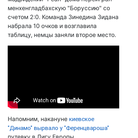
менхенгладбахскую "Боруссию" со
счетом 2:0. Команда Зинедина Зидана
набрала 10 очков и возглавила
таблицу, немцы заняли второе место.
Напомним, накануне
киевское
"Динамо" вырвало у "Ференцвароша"
путевку в Лигу Европы.