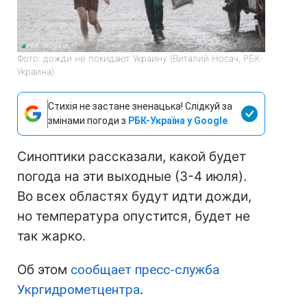
Фото: дожди не покидают Украину (Виталий Носач, РБК-
Украина)
Стихія не застане зненацька! Слідкуй за
змінами погоди з
РБК-Україна у Google
Синоптики рассказали, какой будет
погода на эти выходные (3-4 июля).
Во всех областях будут идти дожди,
но температура опустится, будет не
так жарко.
Об этом
сообщает пресс-служба
Укргидрометцентра
.