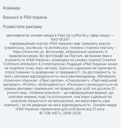
Команда
Вакансії в РБК-Україна
Розмістити рекламу
Ідентифікатор онлайн-медіа в Реєстрі суб’єктів у сфері медіа —
R40-05347
Інформаційний портал «РБК-Україна» має тримовну версію
(українську, російську та англійську), головна сторінка порталу -
https://www.rbc.ua
. Фотографії, зображення належать їх
правовласникам. Всі фотографії на Порталі, авторами яких є
журналісти «РБК-Україна», розміщені на умовах ліцензії Creative
Commons Attribution 4.0 International. Редакція «РБК-Україна» може
не поділяти точку зору авторів. Оціночні судження не підлягають
спростуванню та доведенню їх правдивості. За достовірність та
зміст реклами відповідальність несе рекламодавець. Матеріали,
позначені плашкою: «Прес-релізи», «Спецпроект», «Партнерський
матеріал», «Promo», «Благодійність», «Резонанс» розміщуються на
правах реклами і призначені, як правило, для осіб, які досягли 21-
річного віку. «Новини компанії» - це інформаційний формат, що
охоплює новини, події та оголошення, пов'язані з діяльністю
компаній, базуються на пресрелізах, які випускають самі
компанії, і за які редакція не несе відповідальність. Онлайн-медіа
«РБК-Україна» призначене для осіб віком від 21 року.
© ТОВ «УБТ», 2006-2026.