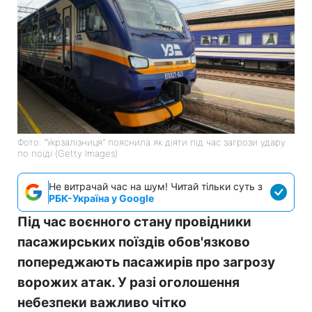
Фото: "Укрзалізниця" пояснила як діяти під час загрози удару
по поїді (Getty Images)
Не витрачай час на шум! Читай тільки суть з
РБК-Україна у Google
Під час воєнного стану провідники
пасажирських поїздів обов'язково
попереджають пасажирів про загрозу
ворожих атак. У разі оголошення
небезпеки важливо чітко