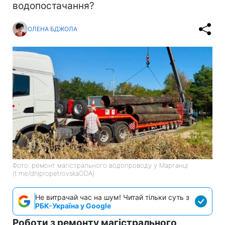
водопостачання?
ОЛЕНА БДЖОЛА
Фото: ремонт магістрального водопроводу у Марганці
(t.me/dnipropetrovskaODA)
Не витрачай час на шум! Читай тільки суть з
РБК-Україна у Google
Роботи з ремонту магістрального