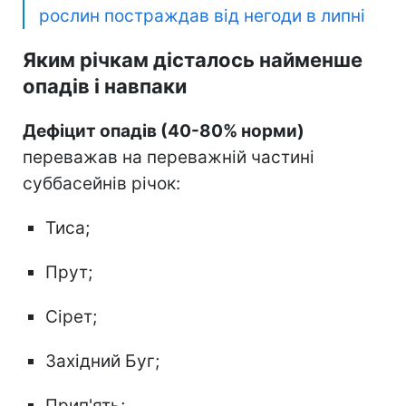
рослин постраждав від негоди в липні
Яким річкам дісталось найменше
опадів і навпаки
Дефіцит опадів (40-80% норми)
переважав на переважній частині
суббасейнів річок:
Тиса;
Прут;
Сірет;
Західний Буг;
Прип'ять;