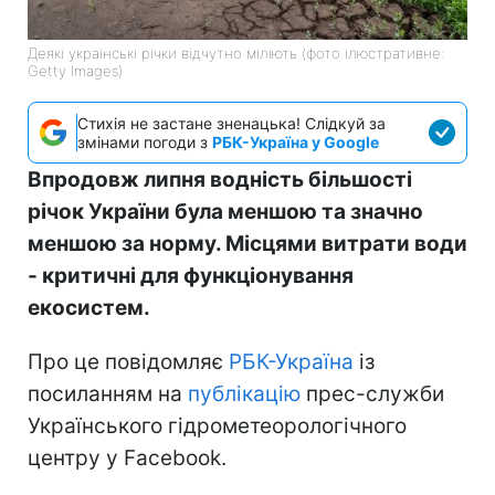
Деякі українські річки відчутно міліють (фото ілюстративне:
Getty Images)
Стихія не застане зненацька! Слідкуй за
змінами погоди з
РБК-Україна у Google
Впродовж липня водність більшості
річок України була меншою та значно
меншою за норму. Місцями витрати води
- критичні для функціонування
екосистем.
Про це повідомляє
РБК-Україна
із
посиланням на
публікацію
прес-служби
Українського гідрометеорологічного
центру у Facebook.