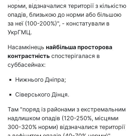
норми, відзначалися території з кількістю
опадів, близькою до норми або більшою
за неї (100-200%)", - констатували в
УкрГМЦ.
Насамкінець
найбільша просторова
контрастність
спостерігалася в
суббасейнах:
Нижнього Дніпра;
Сіверського Дінця.
Там "поряд із районами з екстремальним
надлишком опадів (120-250%, місцями
300-320% норми) відзначалися території
з дефіцитом опадів (40-70% норми)".