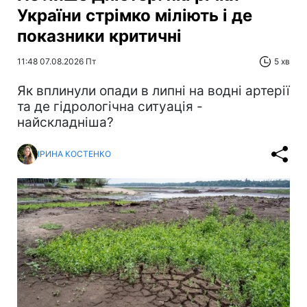
України стрімко міліють і де
показники критичні
11:48 07.08.2026 Пт
5 хв
Як вплинули опади в липні на водні артерії
та де гідрологічна ситуація -
найскладніша?
ІРИНА КОСТЕНКО