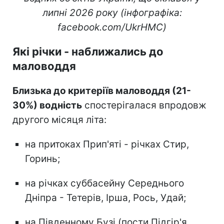
липні 2026 року (інфографіка:
facebook.com/UkrHMC)
Які річки - наближались до
маловоддя
Близька до критеріїв маловоддя (21-
30%) водність
спостерігалася впродовж
другого місяця літа:
на притоках Прип'яті - річках Стир,
Горинь;
на річках суббасейну Середнього
Дніпра - Тетерів, Ірша, Рось, Удай;
на Південному Бузі (пости Підгір'я,