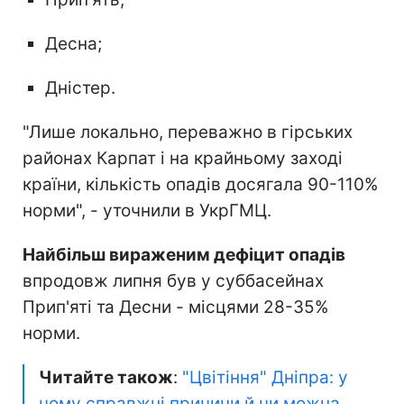
Десна;
Дністер.
"Лише локально, переважно в гірських
районах Карпат і на крайньому заході
країни, кількість опадів досягала 90-110%
норми", - уточнили в УкрГМЦ.
Найбільш вираженим дефіцит опадів
впродовж липня був у суббасейнах
Прип'яті та Десни - місцями 28-35%
норми.
Читайте також
:
"Цвітіння" Дніпра: у
чому справжні причини й чи можна