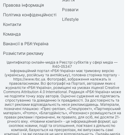
Правова інформація
Розваги
Політика конфіденційності
Lifestyle
Контакти
Команда
Вакансії в РБК-Україна
Розмістити рекламу
Ідентифікатор онлайн-медіа в Реєстрі суб’єктів у сфері медіа —
R40-05347
Інформаційний портал «РБК-Україна» має тримовну версію
(українську, російську та англійську), головна сторінка порталу -
https://www.rbc.ua
. Фотографії, зображення належать їх
правовласникам. Всі фотографії на Порталі, авторами яких є
журналісти «РБК-Україна», розміщені на умовах ліцензії Creative
Commons Attribution 4.0 International. Редакція «РБК-Україна» може
не поділяти точку зору авторів. Оціночні судження не підлягають
спростуванню та доведенню їх правдивості. За достовірність та
зміст реклами відповідальність несе рекламодавець. Матеріали,
позначені плашкою: «Прес-релізи», «Спецпроект», «Партнерський
матеріал», «Promo», «Благодійність», «Резонанс» розміщуються на
правах реклами і призначені, як правило, для осіб, які досягли 21-
річного віку. «Новини компанії» - це інформаційний формат, що
охоплює новини, події та оголошення, пов'язані з діяльністю
компаній, базуються на пресрелізах, які випускають самі
компанії, і за які редакція не несе відповідальність. Онлайн-медіа