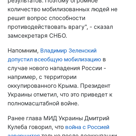
результатов. Поэтому огромное
количество мобилизованных людей не
решит вопрос способности
противодействовать врагу", - сказал
замсекретаря СНБО.
Напомним,
Владимир Зеленский
допустил всеобщую мобилизацию
в
случае нового нападения России -
например, с территории
оккупированного Крыма. Президент
Украины отметил, что это приведет к
полномасштабной войне.
Ранее глава МИД Украины Дмитрий
Кулеба говорил, что
война с Россией
завершится
только после деоккупации