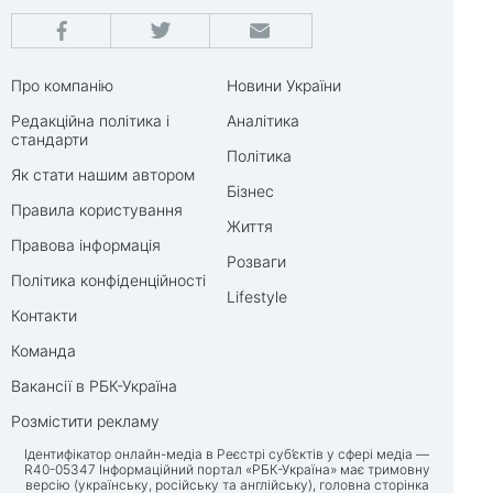
Про компанію
Новини України
Редакційна політика і
Аналітика
стандарти
Політика
Як стати нашим автором
Бізнес
Правила користування
Життя
Правова інформація
Розваги
Політика конфіденційності
Lifestyle
Контакти
Команда
Вакансії в РБК-Україна
Розмістити рекламу
Ідентифікатор онлайн-медіа в Реєстрі суб’єктів у сфері медіа —
R40-05347 Інформаційний портал «РБК-Україна» має тримовну
версію (українську, російську та англійську), головна сторінка