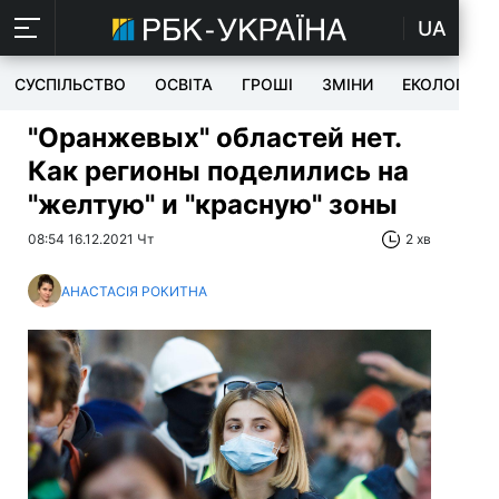
UA
СУСПІЛЬСТВО
ОСВІТА
ГРОШІ
ЗМІНИ
ЕКОЛОГІЯ
"Оранжевых" областей нет.
Как регионы поделились на
"желтую" и "красную" зоны
08:54 16.12.2021 Чт
2 хв
АНАСТАСІЯ РОКИТНА