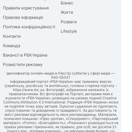
Бізнес
Правила користування
Життя
Правова інформація
Розваги
Політика конфіденційності
Lifestyle
Контакти
Команда
Вакансії в РБК-Україна
Розмістити рекламу
Ідентифікатор онлайн-медіа в Реєстрі суб’єктів у сфері медіа —
R40-05347
Інформаційний портал «РБК-Україна» має тримовну версію
(українську, російську та англійську), головна сторінка порталу -
https://www.rbc.ua
. Фотографії, зображення належать їх
правовласникам. Всі фотографії на Порталі, авторами яких є
журналісти «РБК-Україна», розміщені на умовах ліцензії Creative
Commons Attribution 4.0 International. Редакція «РБК-Україна» може
не поділяти точку зору авторів. Оціночні судження не підлягають
спростуванню та доведенню їх правдивості. За достовірність та
зміст реклами відповідальність несе рекламодавець. Матеріали,
позначені плашкою: «Прес-релізи», «Спецпроект», «Партнерський
матеріал», «Promo», «Благодійність», «Резонанс» розміщуються на
правах реклами і призначені, як правило, для осіб, які досягли 21-
річного віку. «Новини компанії» - це інформаційний формат, що