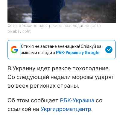
Фото: в Украине идет резкое похолодание (фото
pixabay.com)
Стихія не застане зненацька! Слідкуй за
змінами погоди з
РБК-Україна у Google
В Украину идет резкое похолодание.
Со следующей недели морозы ударят
во всех регионах страны.
Об этом сообщает
РБК-Украина
со
ссылкой на
Укргидрометцентр.