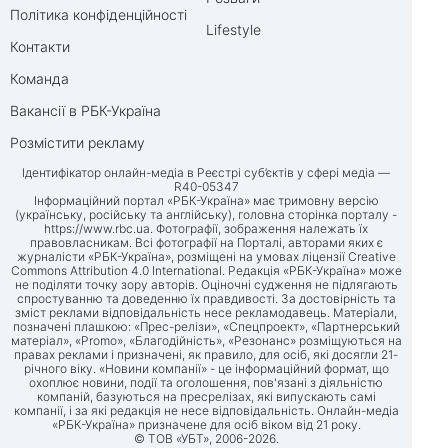
Політика конфіденційності
Lifestyle
Контакти
Команда
Вакансії в РБК-Україна
Розмістити рекламу
Ідентифікатор онлайн-медіа в Реєстрі суб’єктів у сфері медіа —
R40-05347
Інформаційний портал «РБК-Україна» має тримовну версію
(українську, російську та англійську), головна сторінка порталу -
https://www.rbc.ua
. Фотографії, зображення належать їх
правовласникам. Всі фотографії на Порталі, авторами яких є
журналісти «РБК-Україна», розміщені на умовах ліцензії Creative
Commons Attribution 4.0 International. Редакція «РБК-Україна» може
не поділяти точку зору авторів. Оціночні судження не підлягають
спростуванню та доведенню їх правдивості. За достовірність та
зміст реклами відповідальність несе рекламодавець. Матеріали,
позначені плашкою: «Прес-релізи», «Спецпроект», «Партнерський
матеріал», «Promo», «Благодійність», «Резонанс» розміщуються на
правах реклами і призначені, як правило, для осіб, які досягли 21-
річного віку. «Новини компанії» - це інформаційний формат, що
охоплює новини, події та оголошення, пов'язані з діяльністю
компаній, базуються на пресрелізах, які випускають самі
компанії, і за які редакція не несе відповідальність. Онлайн-медіа
«РБК-Україна» призначене для осіб віком від 21 року.
© ТОВ «УБТ», 2006-2026.