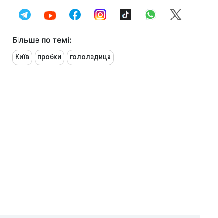
Більше по темі:
Київ
пробки
гололедица