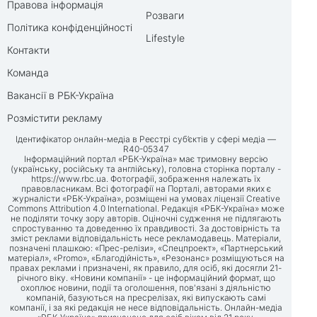
Правова інформація
Розваги
Політика конфіденційності
Lifestyle
Контакти
Команда
Вакансії в РБК-Україна
Розмістити рекламу
Ідентифікатор онлайн-медіа в Реєстрі суб’єктів у сфері медіа —
R40-05347
Інформаційний портал «РБК-Україна» має тримовну версію
(українську, російську та англійську), головна сторінка порталу -
https://www.rbc.ua
. Фотографії, зображення належать їх
правовласникам. Всі фотографії на Порталі, авторами яких є
журналісти «РБК-Україна», розміщені на умовах ліцензії Creative
Commons Attribution 4.0 International. Редакція «РБК-Україна» може
не поділяти точку зору авторів. Оціночні судження не підлягають
спростуванню та доведенню їх правдивості. За достовірність та
зміст реклами відповідальність несе рекламодавець. Матеріали,
позначені плашкою: «Прес-релізи», «Спецпроект», «Партнерський
матеріал», «Promo», «Благодійність», «Резонанс» розміщуються на
правах реклами і призначені, як правило, для осіб, які досягли 21-
річного віку. «Новини компанії» - це інформаційний формат, що
охоплює новини, події та оголошення, пов'язані з діяльністю
компаній, базуються на пресрелізах, які випускають самі
компанії, і за які редакція не несе відповідальність. Онлайн-медіа