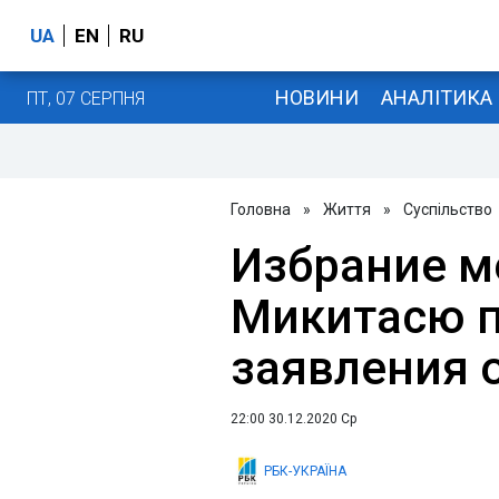
UA
EN
RU
НОВИНИ
АНАЛІТИКА
ПТ, 07 СЕРПНЯ
Головна
»
Життя
»
Суспільство
Избрание м
Микитасю п
заявления 
22:00 30.12.2020 Ср
РБК-УКРАЇНА