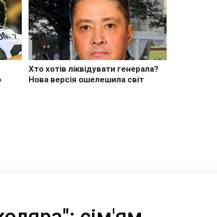
оляра": сім'ям