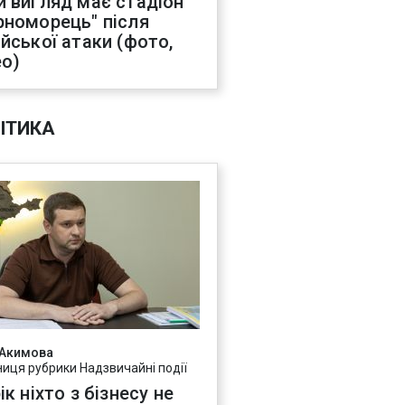
й вигляд має стадіон
рноморець" після
ійської атаки (фото,
ео)
ІТИКА
 Акимова
ниця рубрики Надзвичайні події
ік ніхто з бізнесу не