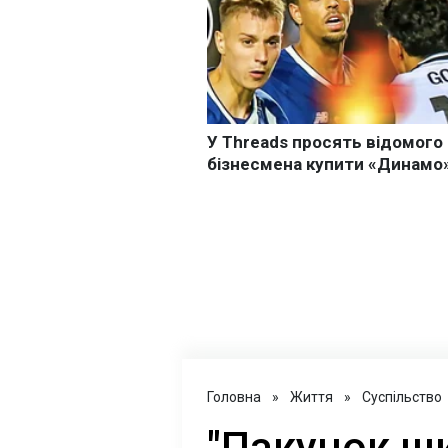
Головна
»
Життя
»
Суспільство
"Пакунок шк