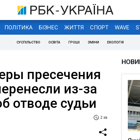
ПОЛІТИКА
БІЗНЕС
ЖИТТЯ
СПОРТ
WAVE
S
СУСПІЛЬСТВО
ОСВІТА
ГРОШІ
ЗМІНИ
ЕКОЛОГІЯ
НОВИ
еры пресечения
еренесли из-за
об отводе судьи
2 хв