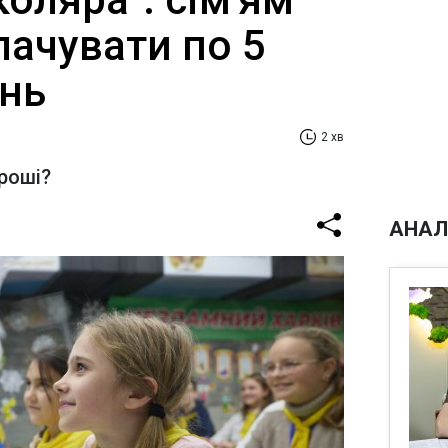
лачувати по 5
ень
2 хв
роші?
АНАЛ