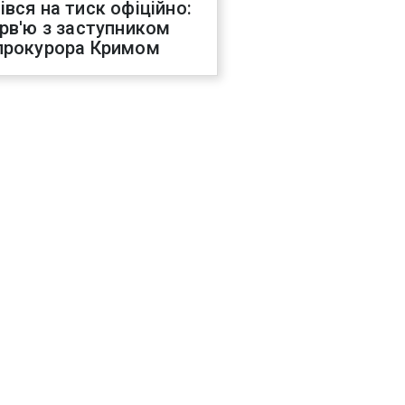
івся на тиск офіційно:
ерв'ю з заступником
прокурора Кримом