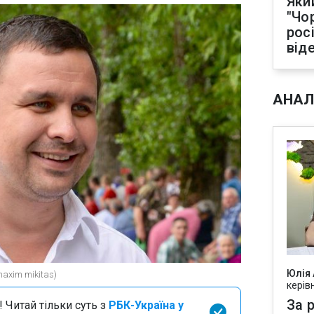
Яки
"Чо
рос
від
АНАЛ
Юлія
axim mikitas)
керів
За р
 Читай тільки суть з
РБК-Україна у