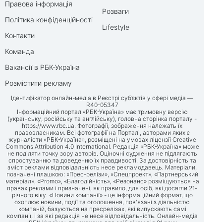
Правова інформація
Розваги
Політика конфіденційності
Lifestyle
Контакти
Команда
Вакансії в РБК-Україна
Розмістити рекламу
Ідентифікатор онлайн-медіа в Реєстрі суб’єктів у сфері медіа —
R40-05347
Інформаційний портал «РБК-Україна» має тримовну версію
(українську, російську та англійську), головна сторінка порталу -
https://www.rbc.ua
. Фотографії, зображення належать їх
правовласникам. Всі фотографії на Порталі, авторами яких є
журналісти «РБК-Україна», розміщені на умовах ліцензії Creative
Commons Attribution 4.0 International. Редакція «РБК-Україна» може
не поділяти точку зору авторів. Оціночні судження не підлягають
спростуванню та доведенню їх правдивості. За достовірність та
зміст реклами відповідальність несе рекламодавець. Матеріали,
позначені плашкою: «Прес-релізи», «Спецпроект», «Партнерський
матеріал», «Promo», «Благодійність», «Резонанс» розміщуються на
правах реклами і призначені, як правило, для осіб, які досягли 21-
річного віку. «Новини компанії» - це інформаційний формат, що
охоплює новини, події та оголошення, пов'язані з діяльністю
компаній, базуються на пресрелізах, які випускають самі
компанії, і за які редакція не несе відповідальність. Онлайн-медіа