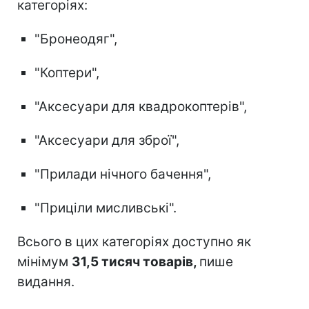
категоріях:
"Бронеодяг",
"Коптери",
"Аксесуари для квадрокоптерів",
"Аксесуари для зброї",
"Прилади нічного бачення",
"Приціли мисливські".
Всього в цих категоріях доступно як
мінімум
31,5 тисяч товарів,
пише
видання.