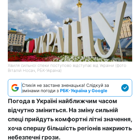
Хвиля сильної спеки поступово відступає від України (фото:
Віталій Носач, РБК-Україна)
Стихія не застане зненацька! Слідкуй за
змінами погоди з
РБК-Україна у Google
Погода в Україні найближчим часом
відчутно зміниться. На зміну сильній
спеці прийдуть комфортні літні значення,
хоча спершу більшість регіонів накриють
небезпечні грози.