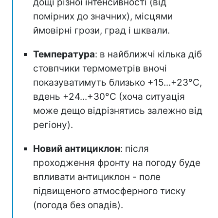
дощі різної інтенсивності (від
помірних до значних), місцями
ймовірні грози, град і шквали.
Температура
: в найближчі кілька діб
стовпчики термометрів вночі
показуватимуть близько +15...+23°С,
вдень +24...+30°C (хоча ситуація
може дещо відрізнятись залежно від
регіону).
Новий антициклон
: після
проходження фронту на погоду буде
впливати антициклон - поле
підвищеного атмосферного тиску
(погода без опадів).