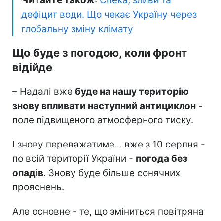
Читайте також
:
Спека, зливи та
дефіцит води. Що чекає Україну через
глобальну зміну клімату
Що буде з погодою, коли фронт
відійде
– Надалі вже
буде на нашу територію
знову впливати наступний антициклон
-
поле підвищеного атмосферного тиску.
І знову переважатиме... вже з 10 серпня -
по всій території України -
погода без
опадів
. Знову буде більше сонячних
прояснень.
Але основне - те, що зміниться повітряна