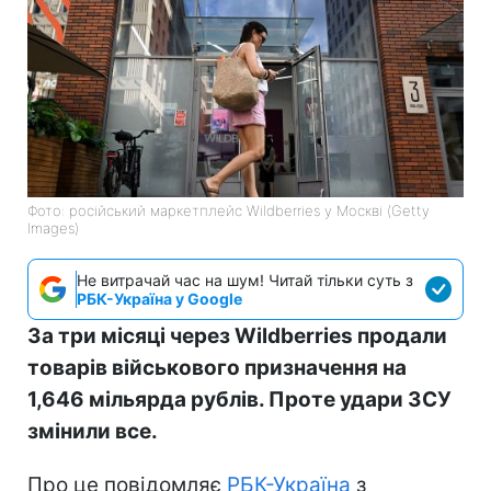
Фото: російський маркетплейс Wildberries у Москві (Getty
Images)
Не витрачай час на шум! Читай тільки суть з
РБК-Україна у Google
За три місяці через Wildberries продали
товарів військового призначення на
1,646 мільярда рублів. Проте удари ЗСУ
змінили все.
Про це повідомляє
РБК-Україна
з