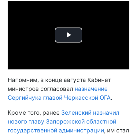
Play
Video
Напомним, в конце августа Кабинет
министров согласовал
назначение
Сергийчука главой Черкасской ОГА
.
Кроме того, ранее
Зеленский назначил
нового главу Запорожской областной
государственной администрации
, им стал