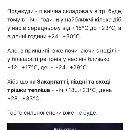
Подекуди - північна складова у вітрі буде,
тому в нічні години у найближчі кілька діб
у нас в середньому від +15°С до +23°С, а
в денні години +24...+30°C.
Але, в принципі, вже починаючи з неділі -
у більшості регіонів у нас ніч близько
+12...+17°C, день +24...+29°C.
Хіба що
на Закарпатті, півдні та сході
трішки тепліше
- ніч +18...+23°C, день
+28...+33°C.
Тобто сильної спеки вже не буде.