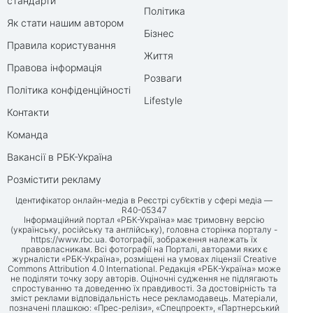
стандарти
Політика
Як стати нашим автором
Бізнес
Правила користування
Життя
Правова інформація
Розваги
Політика конфіденційності
Lifestyle
Контакти
Команда
Вакансії в РБК-Україна
Розмістити рекламу
Ідентифікатор онлайн-медіа в Реєстрі суб’єктів у сфері медіа —
R40-05347
Інформаційний портал «РБК-Україна» має тримовну версію
(українську, російську та англійську), головна сторінка порталу -
https://www.rbc.ua
. Фотографії, зображення належать їх
правовласникам. Всі фотографії на Порталі, авторами яких є
журналісти «РБК-Україна», розміщені на умовах ліцензії Creative
Commons Attribution 4.0 International. Редакція «РБК-Україна» може
не поділяти точку зору авторів. Оціночні судження не підлягають
спростуванню та доведенню їх правдивості. За достовірність та
зміст реклами відповідальність несе рекламодавець. Матеріали,
позначені плашкою: «Прес-релізи», «Спецпроект», «Партнерський