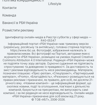
Політика конфіденційності
Lifestyle
Контакти
Команда
Вакансії в РБК-Україна
Розмістити рекламу
Ідентифікатор онлайн-медіа в Реєстрі суб’єктів у сфері медіа —
R40-05347
Інформаційний портал «РБК-Україна» має тримовну версію
(українську, російську та англійську), головна сторінка порталу -
https://www.rbc.ua
. Фотографії, зображення належать їх
правовласникам. Всі фотографії на Порталі, авторами яких є
журналісти «РБК-Україна», розміщені на умовах ліцензії Creative
Commons Attribution 4.0 International. Редакція «РБК-Україна» може
не поділяти точку зору авторів. Оціночні судження не підлягають
спростуванню та доведенню їх правдивості. За достовірність та
зміст реклами відповідальність несе рекламодавець. Матеріали,
позначені плашкою: «Прес-релізи», «Спецпроект», «Партнерський
матеріал», «Promo», «Благодійність», «Резонанс» розміщуються на
правах реклами і призначені, як правило, для осіб, які досягли 21-
річного віку. «Новини компанії» - це інформаційний формат, що
охоплює новини, події та оголошення, пов'язані з діяльністю
компаній, базуються на пресрелізах, які випускають самі
компанії, і за які редакція не несе відповідальність. Онлайн-медіа
«РБК-Україна» призначене для осіб віком від 21 року.
© ТОВ «УБТ», 2006-2026.