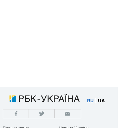
RU
|
UA
Про компанію
Новини України