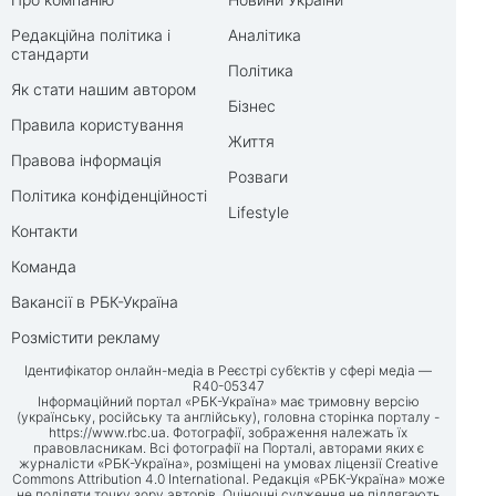
Редакційна політика і
Аналітика
стандарти
Політика
Як стати нашим автором
Бізнес
Правила користування
Життя
Правова інформація
Розваги
Політика конфіденційності
Lifestyle
Контакти
Команда
Вакансії в РБК-Україна
Розмістити рекламу
Ідентифікатор онлайн-медіа в Реєстрі суб’єктів у сфері медіа —
R40-05347
Інформаційний портал «РБК-Україна» має тримовну версію
(українську, російську та англійську), головна сторінка порталу -
https://www.rbc.ua
. Фотографії, зображення належать їх
правовласникам. Всі фотографії на Порталі, авторами яких є
журналісти «РБК-Україна», розміщені на умовах ліцензії Creative
Commons Attribution 4.0 International. Редакція «РБК-Україна» може
не поділяти точку зору авторів. Оціночні судження не підлягають