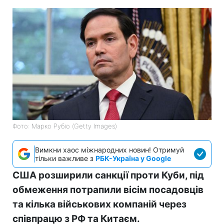
Фото: Марко Рубіо (Getty Images)
Вимкни хаос міжнародних новин! Отримуй
тільки важливе з
РБК-Україна у Google
США розширили санкції проти Куби, під
обмеження потрапили вісім посадовців
та кілька військових компаній через
співпрацю з РФ та Китаєм.