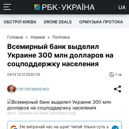
UA
ОБСТРІЛ КИЄВА
DRONE DEALS
ОРМУЗЬКА ПРОТОКА
Головна
»
Новини
»
Політика
Всемирный банк выделил
Украине 300 млн долларов на
соцподдержку населения
09:15 12.12.2020 Сб
1 хв
ІГОР ЛИТВИНЕНКО
Фото: Всемирный банк (worldbank.org)
Не витрачай час на шум! Читай тільки суть з