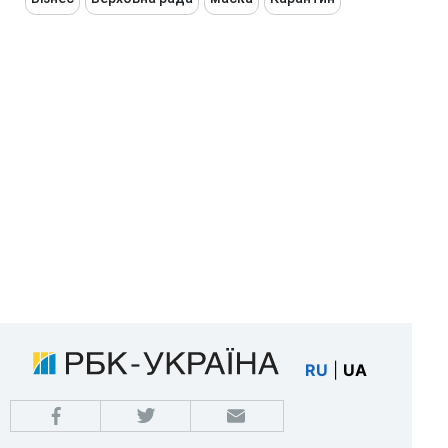
RU
|
UA