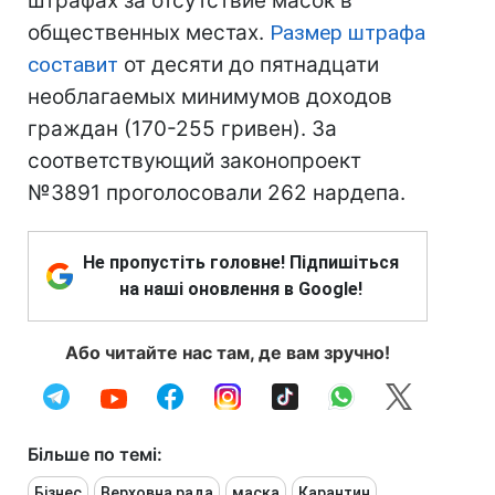
штрафах за отсутствие масок в
общественных местах.
Размер штрафа
составит
от десяти до пятнадцати
необлагаемых минимумов доходов
граждан (170-255 гривен). За
соответствующий законопроект
№3891 проголосовали 262 нардепа.
Не пропустіть головне! Підпишіться
на наші оновлення в Google!
Або читайте нас там, де вам зручно!
Більше по темі:
Бізнес
Верховна рада
маска
Карантин