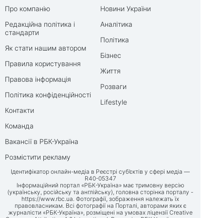
Про компанію
Новини України
Редакційна політика і
Аналітика
стандарти
Політика
Як стати нашим автором
Бізнес
Правила користування
Життя
Правова інформація
Розваги
Політика конфіденційності
Lifestyle
Контакти
Команда
Вакансії в РБК-Україна
Розмістити рекламу
Ідентифікатор онлайн-медіа в Реєстрі суб’єктів у сфері медіа —
R40-05347
Інформаційний портал «РБК-Україна» має тримовну версію
(українську, російську та англійську), головна сторінка порталу -
https://www.rbc.ua
. Фотографії, зображення належать їх
правовласникам. Всі фотографії на Порталі, авторами яких є
журналісти «РБК-Україна», розміщені на умовах ліцензії Creative