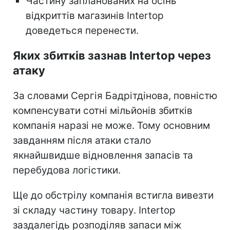
Частину запланованих на осінь
відкриттів магазинів Intertop
доведеться перенести.
Яких збитків зазнав Intertop через
атаку
За словами Сергія Бадрітдінова, повністю
компенсувати сотні мільйонів збитків
компанія наразі не може. Тому основним
завданням після атаки стало
якнайшвидше відновлення запасів та
перебудова логістики.
Ще до обстрілу компанія встигла вивезти
зі складу частину товару. Intertop
заздалегідь розподіляв запаси між