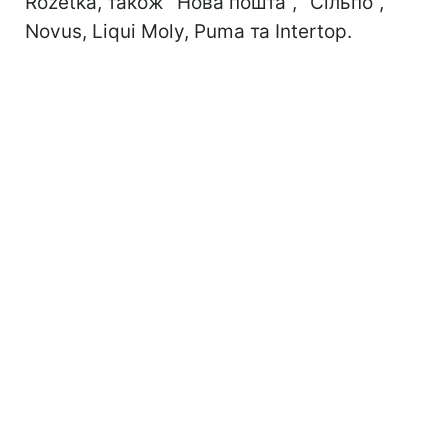
Rozetka, також ''Нова пошта'', ''Сільпо'',
Novus, Liqui Moly, Puma та Intertop.