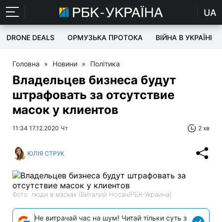
UA
DRONE DEALS
ОРМУЗЬКА ПРОТОКА
ВІЙНА В УКРАЇНІ
Головна
»
Новини
»
Політика
Владельцев бизнеса будут
штрафовать за отсутствие
масок у клиентов
11:34 17.12.2020 Чт
2 хв
ЮЛІЯ СТРУК
Фото: люди в масках (Виталий Носач/РБК-Украина)
Не витрачай час на шум! Читай тільки суть з