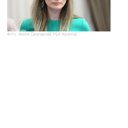
Фото: Эмине Джапарова (РБК-Украина)