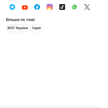
Більше по темі:
МЗС України
Сирія