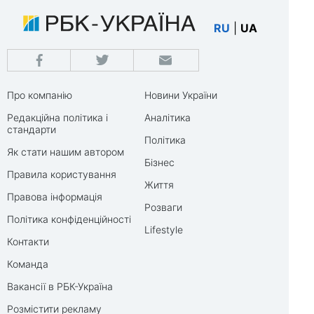
RU
|
UA
Про компанію
Новини України
Редакційна політика і
Аналітика
стандарти
Політика
Як стати нашим автором
Бізнес
Правила користування
Життя
Правова інформація
Розваги
Політика конфіденційності
Lifestyle
Контакти
Команда
Вакансії в РБК-Україна
Розмістити рекламу