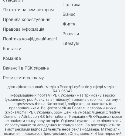
Політика
Як стати нашим автором
Бізнес
Правила користування
Життя
Правова інформація
Розваги
Політика конфіденційності
Lifestyle
Контакти
Команда
Вакансії в РБК-Україна
Розмістити рекламу
Ідентифікатор онлайн-медіа в Реєстрі суб’єктів у сфері медіа —
R40-05347
Інформаційний портал «РБК-Україна» має тримовну версію
(українську, російську та англійську), головна сторінка порталу -
https://www.rbc.ua
. Фотографії, зображення належать їх
правовласникам. Всі фотографії на Порталі, авторами яких є
журналісти «РБК-Україна», розміщені на умовах ліцензії Creative
Commons Attribution 4.0 International. Редакція «РБК-Україна» може
не поділяти точку зору авторів. Оціночні судження не підлягають
спростуванню та доведенню їх правдивості. За достовірність та
зміст реклами відповідальність несе рекламодавець. Матеріали,
позначені плашкою: «Прес-релізи», «Спецпроект», «Партнерський