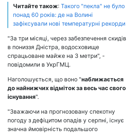
Читайте також
:
Такого "пекла" не було
понад 60 років: де на Волині
зафіксували нові температурні рекорди
"За три місяці, через забезпечення скидів
в пониззя Дністра, водосховище
спрацьоване майже на 3 метри", -
повідомили в УкрГМЦ.
Наголошується, що воно "
наближається
до найнижчих відміток за весь час свого
існування
".
"Зважаючи на прогнозовану спекотну
погоду з дефіцитом опадів у серпні, існує
значна ймовірність подальшого