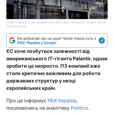
Софт Palantir став незамінним для європейських урядів (фото:
Shutterstock)
Не витрачай час на шум! Читай тільки суть з
РБК-Україна у Google
ЄС хоче позбутися залежності від
американського ІТ-гіганта Palantir, однак
зробити це непросто. ПЗ компанії вже
стало критично важливим для роботи
державних структур у низці
європейських країн.
Про це інформує
РБК-Україна
,
посилаючись на аналітику
Politico
.