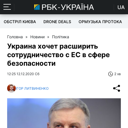
UA
ОБСТРІЛ КИЄВА
DRONE DEALS
ОРМУЗЬКА ПРОТОКА
Головна
»
Новини
»
Політика
Украина хочет расширить
сотрудничество с ЕС в сфере
безопасности
12:25 12.12.2020 Сб
2 хв
ІГОР ЛИТВИНЕНКО