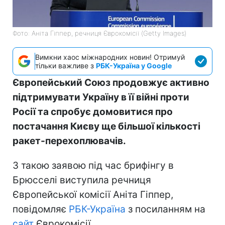
Фото: Аніта Гіппер, речниця Єврокомісії (Getty Images)
Вимкни хаос міжнародних новин! Отримуй
тільки важливе з
РБК-Україна у Google
Європейський Союз продовжує активно
підтримувати Україну в її війні проти
Росії та спробує домовитися про
постачання Києву ще більшої кількості
ракет-перехоплювачів.
З такою заявою під час брифінгу в
Брюсселі виступила речниця
Європейської комісії Аніта Гіппер,
повідомляє
РБК-Україна
з посиланням на
сайт
Єврокомісії.