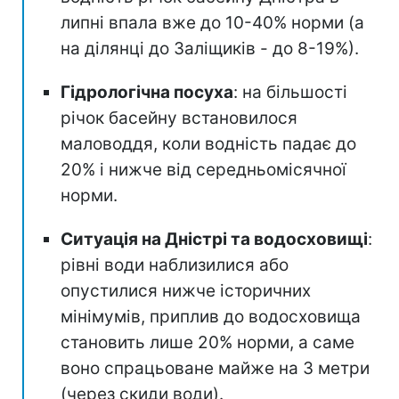
липні впала вже до 10-40% норми (а
на ділянці до Заліщиків - до 8-19%).
Гідрологічна посуха
: на більшості
річок басейну встановилося
маловоддя, коли водність падає до
20% і нижче від середньомісячної
норми.
Ситуація на Дністрі та водосховищі
:
рівні води наблизилися або
опустилися нижче історичних
мінімумів, приплив до водосховища
становить лише 20% норми, а саме
воно спрацьоване майже на 3 метри
(через скиди води).