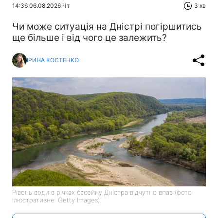
14:36 06.08.2026 Чт
3 хв
Чи може ситуація на Дністрі погіршитись
ще більше і від чого це залежить?
ІРИНА КОСТЕНКО
Рівень води в річках басейну Дністра відчутно впав (фото
ілюстративне: Getty Images)