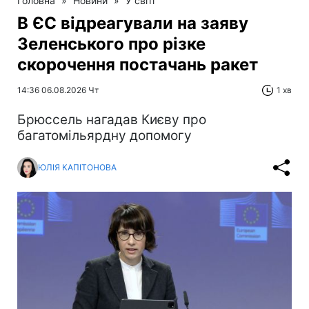
Головна
»
Новини
»
У світі
В ЄС відреагували на заяву
Зеленського про різке
скорочення постачань ракет
14:36 06.08.2026 Чт
1 хв
Брюссель нагадав Києву про
багатомільярдну допомогу
ЮЛІЯ КАПІТОНОВА