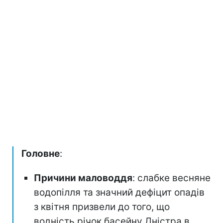
Головне
:
Причини маловоддя
: слабке весняне
водопілля та значний дефіцит опадів
з квітня призвели до того, що
водність річок басейну Дністра в