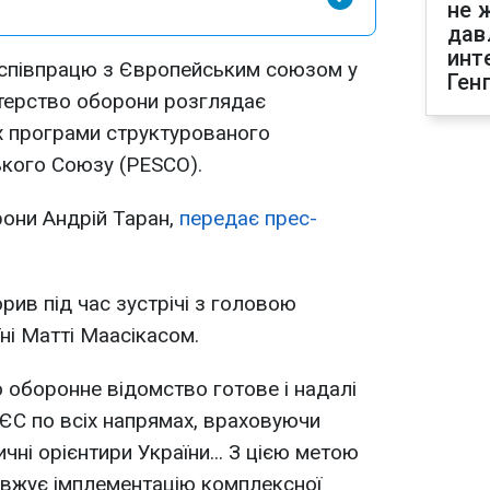
не 
дав
инт
 співпрацю з Європейським союзом у
Ген
стерство оборони розглядає
х програми структурованого
ького Союзу (PESCO).
рони Андрій Таран,
передає прес-
рив під час зустрічі з головою
ні Матті Маасікасом.
о оборонне відомство готове і надалі
ЄС по всіх напрямах, враховуючи
чні орієнтири України... З цією метою
вжує імплементацію комплексної