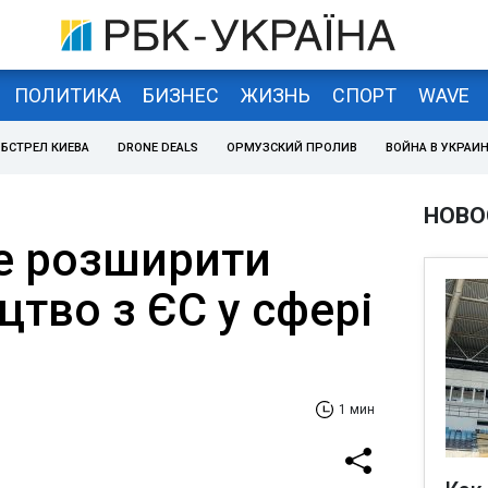
ПОЛИТИКА
БИЗНЕС
ЖИЗНЬ
СПОРТ
WAVE
БСТРЕЛ КИЕВА
DRONE DEALS
ОРМУЗСКИЙ ПРОЛИВ
ВОЙНА В УКРАИ
НОВО
че розширити
цтво з ЄС у сфері
1 мин