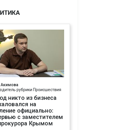
ИТИКА
 Акимова
одитель рубрики Происшествия
год никто из бизнеса
жаловался на
ление официально:
ервью с заместителем
прокурора Крымом