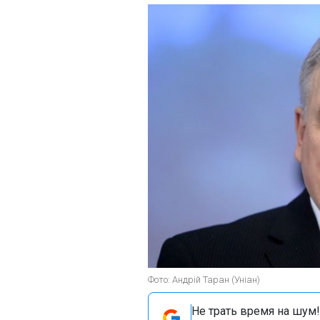
Фото: Андрій Таран (Уніан)
Не трать время на шум!