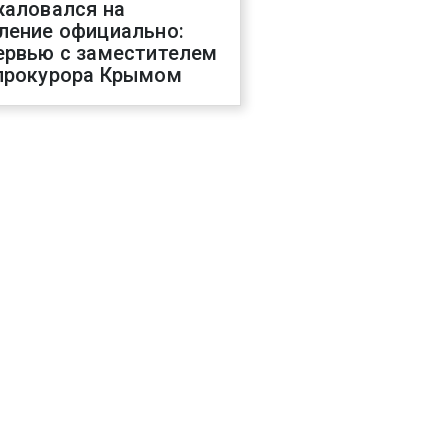
жаловался на
ление официально:
ервью с заместителем
прокурора Крымом