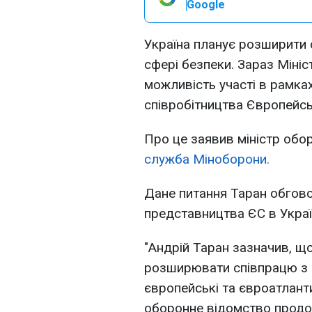
Google
Україна планує розширити
сфері безпеки. Зараз Міні
можливість участі в рамка
співробітництва Європейс
Про це заявив міністр обо
служба Міноборони.
Дане питання Таран обгово
представництва ЄС в Украї
"Андрій Таран зазначив, щ
розширювати співпрацю з 
європейські та євроатланти
оборонне відомство продо