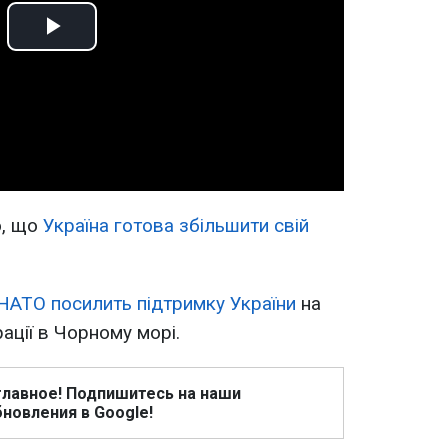
Play
Video
о, що
Україна готова збільшити свій
НАТО посилить підтримку України
на
рації в Чорному морі.
главное! Подпишитесь на наши
новления в Google!