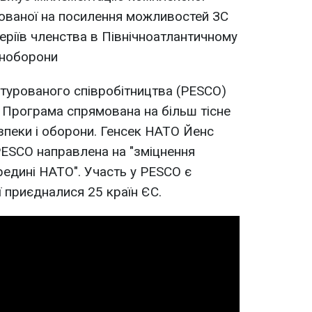
ованої на посилення можливостей ЗС
еріїв членства в Північноатлантичному
іноборони
турованого співробітництва (PESCO)
. Програма спрямована на більш тісне
езпеки і оборони. Генсек НАТО Йенс
PESCO направлена на "зміцнення
едині НАТО". Участь у PESCO є
ї приєдналися 25 країн ЄС.