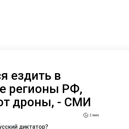
я ездить в
е регионы РФ,
ют дроны, - СМИ
2 мин
усский диктатор?