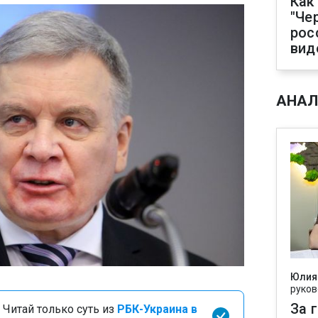
Как
"Че
рос
вид
АНАЛ
Юлия
руков
За 
 Читай только суть из
РБК-Украина в