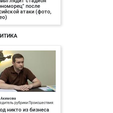
 выглядит стадион
рноморец" после
сийской атаки (фото,
ео)
ИТИКА
 Акимова
одитель рубрики Происшествия
год никто из бизнеса