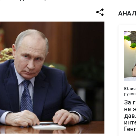
АНАЛ
Юлия
руков
За 
не 
дав
инт
Ген