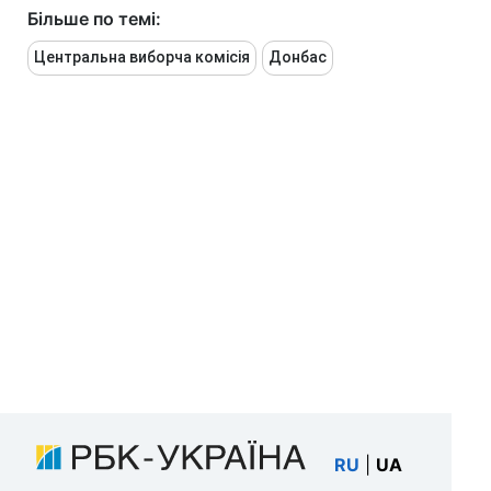
Більше по темі:
Центральна виборча комісія
Донбас
RU
|
UA