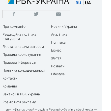
RU
|
UA
Про компанію
Новини України
Редакційна політика і
Аналітика
стандарти
Політика
Як стати нашим автором
Бізнес
Правила користування
Життя
Правова інформація
Розваги
Політика конфіденційності
Lifestyle
Контакти
Команда
Вакансії в РБК-Україна
Розмістити рекламу
Ідентифікатор онлайн-медіа в Реєстрі суб’єктів у сфері медіа —