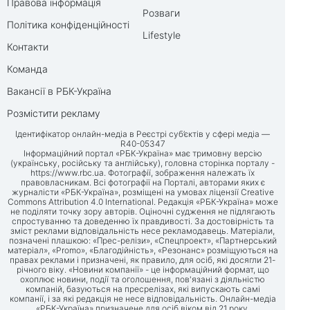
Правова інформація
Розваги
Політика конфіденційності
Lifestyle
Контакти
Команда
Вакансії в РБК-Україна
Розмістити рекламу
Ідентифікатор онлайн-медіа в Реєстрі суб’єктів у сфері медіа —
R40-05347
Інформаційний портал «РБК-Україна» має тримовну версію
(українську, російську та англійську), головна сторінка порталу -
https://www.rbc.ua
. Фотографії, зображення належать їх
правовласникам. Всі фотографії на Порталі, авторами яких є
журналісти «РБК-Україна», розміщені на умовах ліцензії Creative
Commons Attribution 4.0 International. Редакція «РБК-Україна» може
не поділяти точку зору авторів. Оціночні судження не підлягають
спростуванню та доведенню їх правдивості. За достовірність та
зміст реклами відповідальність несе рекламодавець. Матеріали,
позначені плашкою: «Прес-релізи», «Спецпроект», «Партнерський
матеріал», «Promo», «Благодійність», «Резонанс» розміщуються на
правах реклами і призначені, як правило, для осіб, які досягли 21-
річного віку. «Новини компанії» - це інформаційний формат, що
охоплює новини, події та оголошення, пов'язані з діяльністю
компаній, базуються на пресрелізах, які випускають самі
компанії, і за які редакція не несе відповідальність. Онлайн-медіа
«РБК-Україна» призначене для осіб віком від 21 року.