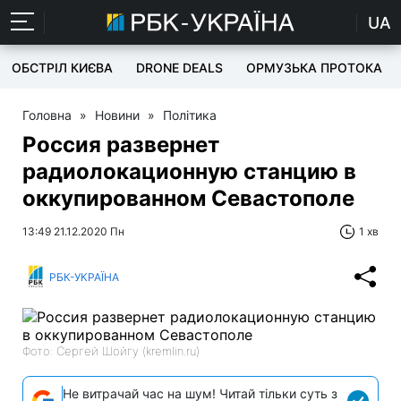
UA
ОБСТРІЛ КИЄВА
DRONE DEALS
ОРМУЗЬКА ПРОТОКА
Головна
»
Новини
»
Політика
Россия развернет
радиолокационную станцию в
оккупированном Севастополе
13:49 21.12.2020 Пн
1 хв
РБК-УКРАЇНА
Фото: Сергей Шойгу (kremlin.ru)
Не витрачай час на шум! Читай тільки суть з