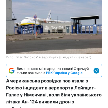
Фото: літак "Антонов" в аеропорту (з відкритих джерел)
Вимкни хаос міжнародних новин! Отримуй
тільки важливе з
РБК-Україна у Google
Американська розвідка пов'язала з
Росією інцидент в аеропорту Лейпциг-
Галле у Німеччині, коли біля українського
літака Ан-124 виявили дрон з