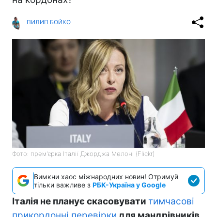
ПИЛИП БОЙКО
Фото: прем'єрка Італії Джорджа Мелоні (Flickr)
Вимкни хаос міжнародних новин! Отримуй
тільки важливе з
РБК-Україна у Google
Італія не планує скасовувати
тимчасові
прикордонні перевірки
для мандрівників