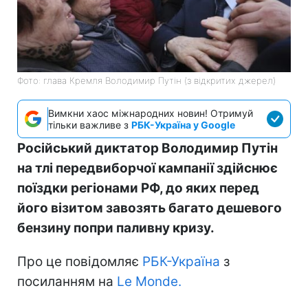
Фото: глава Кремля Володимир Путін (з відкритих джерел)
Вимкни хаос міжнародних новин! Отримуй
тільки важливе з
РБК-Україна у Google
Російський диктатор Володимир Путін
на тлі передвиборчої кампанії здійснює
поїздки регіонами РФ, до яких перед
його візитом завозять багато дешевого
бензину попри паливну кризу.
Про це повідомляє
РБК-Україна
з
посиланням на
Le Monde.