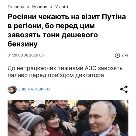
Головна
»
Новини
»
У світі
Росіяни чекають на візит Путіна
в регіони, бо перед цим
завозять тони дешевого
бензину
01:20 08.08.2026 Сб
2 хв
До непрацюючих тижнями АЗС завозять
паливо перед приїздом диктатора
ЮЛІЯ МАЛОВІЧКО