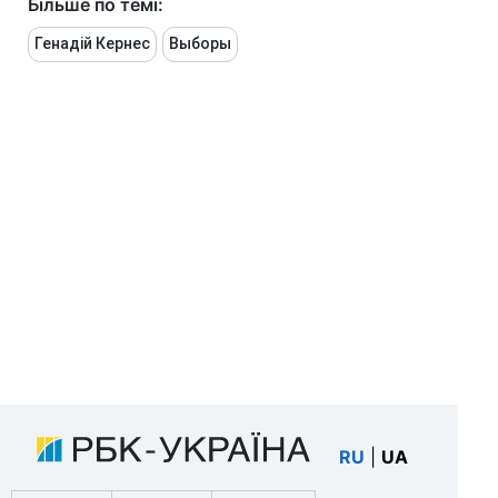
Більше по темі:
Генадій Кернес
Выборы
RU
|
UA