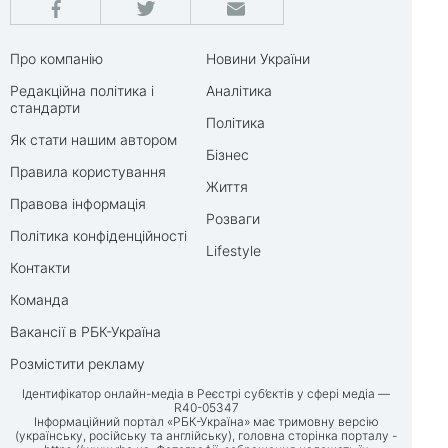
Про компанію
Новини України
Редакційна політика і
Аналітика
стандарти
Політика
Як стати нашим автором
Бізнес
Правила користування
Життя
Правова інформація
Розваги
Політика конфіденційності
Lifestyle
Контакти
Команда
Вакансії в РБК-Україна
Розмістити рекламу
Ідентифікатор онлайн-медіа в Реєстрі суб’єктів у сфері медіа —
R40-05347
Інформаційний портал «РБК-Україна» має тримовну версію
(українську, російську та англійську), головна сторінка порталу -