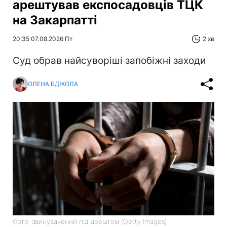
арештував експосадовців ТЦК
на Закарпатті
20:35 07.08.2026 Пт
2 хв
Суд обрав найсуворіші запобіжні заходи
ОЛЕНА БДЖОЛА
Фото: звинувачений під арештом (Getty Images)