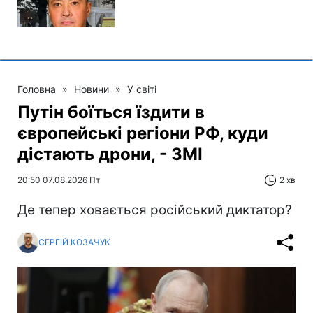
Головна
»
Новини
»
У світі
Путін боїться їздити в
європейські регіони РФ, куди
дістають дрони, - ЗМІ
20:50 07.08.2026 Пт
2 хв
Де тепер ховається російський диктатор?
СЕРГІЙ КОЗАЧУК