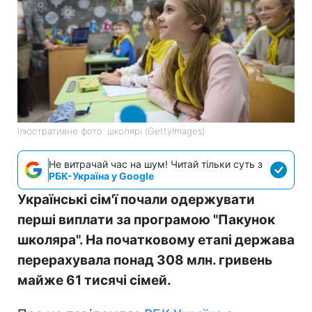
Ілюстративне фото: школярі (GettyImages)
Не витрачай час на шум! Читай тільки суть з
РБК-Україна у Google
Українські сім'ї почали одержувати
перші виплати за програмою "Пакунок
школяра". На початковому етапі держава
перерахувала понад 308 млн. гривень
майже 61 тисячі сімей.