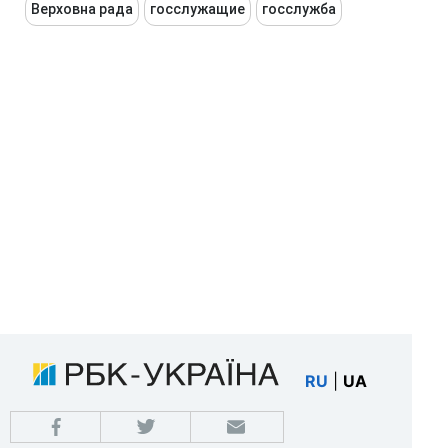
Верховна рада
госслужащие
госслужба
RU
|
UA