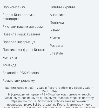
Про компанію
Новини України
Редакційна політика і
Аналітика
стандарти
Політика
Як стати нашим автором
Бізнес
Правила користування
Життя
Правова інформація
Розваги
Політика конфіденційності
Lifestyle
Контакти
Команда
Вакансії в РБК-Україна
Розмістити рекламу
Ідентифікатор онлайн-медіа в Реєстрі суб’єктів у сфері медіа —
R40-05347
Інформаційний портал «РБК-Україна» має тримовну версію
(українську, російську та англійську), головна сторінка порталу -
https://www.rbc.ua
. Фотографії, зображення належать їх
правовласникам. Всі фотографії на Порталі, авторами яких є
журналісти «РБК-Україна», розміщені на умовах ліцензії Creative