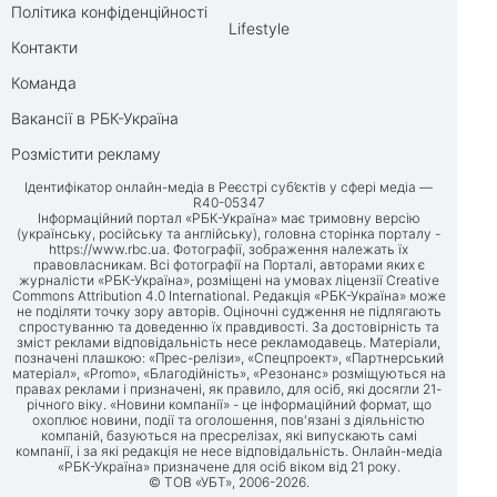
Політика конфіденційності
Lifestyle
Контакти
Команда
Вакансії в РБК-Україна
Розмістити рекламу
Ідентифікатор онлайн-медіа в Реєстрі суб’єктів у сфері медіа —
R40-05347
Інформаційний портал «РБК-Україна» має тримовну версію
(українську, російську та англійську), головна сторінка порталу -
https://www.rbc.ua
. Фотографії, зображення належать їх
правовласникам. Всі фотографії на Порталі, авторами яких є
журналісти «РБК-Україна», розміщені на умовах ліцензії Creative
Commons Attribution 4.0 International. Редакція «РБК-Україна» може
не поділяти точку зору авторів. Оціночні судження не підлягають
спростуванню та доведенню їх правдивості. За достовірність та
зміст реклами відповідальність несе рекламодавець. Матеріали,
позначені плашкою: «Прес-релізи», «Спецпроект», «Партнерський
матеріал», «Promo», «Благодійність», «Резонанс» розміщуються на
правах реклами і призначені, як правило, для осіб, які досягли 21-
річного віку. «Новини компанії» - це інформаційний формат, що
охоплює новини, події та оголошення, пов'язані з діяльністю
компаній, базуються на пресрелізах, які випускають самі
компанії, і за які редакція не несе відповідальність. Онлайн-медіа
«РБК-Україна» призначене для осіб віком від 21 року.
© ТОВ «УБТ», 2006-2026.