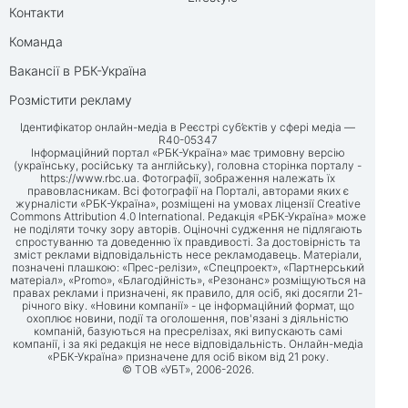
Контакти
Команда
Вакансії в РБК-Україна
Розмістити рекламу
Ідентифікатор онлайн-медіа в Реєстрі суб’єктів у сфері медіа —
R40-05347
Інформаційний портал «РБК-Україна» має тримовну версію
(українську, російську та англійську), головна сторінка порталу -
https://www.rbc.ua
. Фотографії, зображення належать їх
правовласникам. Всі фотографії на Порталі, авторами яких є
журналісти «РБК-Україна», розміщені на умовах ліцензії Creative
Commons Attribution 4.0 International. Редакція «РБК-Україна» може
не поділяти точку зору авторів. Оціночні судження не підлягають
спростуванню та доведенню їх правдивості. За достовірність та
зміст реклами відповідальність несе рекламодавець. Матеріали,
позначені плашкою: «Прес-релізи», «Спецпроект», «Партнерський
матеріал», «Promo», «Благодійність», «Резонанс» розміщуються на
правах реклами і призначені, як правило, для осіб, які досягли 21-
річного віку. «Новини компанії» - це інформаційний формат, що
охоплює новини, події та оголошення, пов'язані з діяльністю
компаній, базуються на пресрелізах, які випускають самі
компанії, і за які редакція не несе відповідальність. Онлайн-медіа
«РБК-Україна» призначене для осіб віком від 21 року.
© ТОВ «УБТ», 2006-2026.