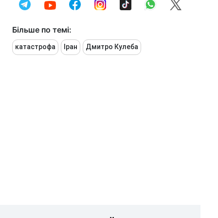
Більше по темі:
катастрофа
Іран
Дмитро Кулеба