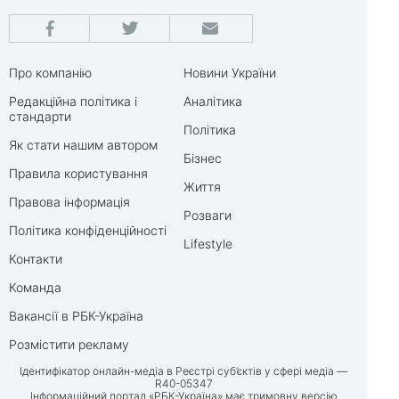
Про компанію
Новини України
Редакційна політика і
Аналітика
стандарти
Політика
Як стати нашим автором
Бізнес
Правила користування
Життя
Правова інформація
Розваги
Політика конфіденційності
Lifestyle
Контакти
Команда
Вакансії в РБК-Україна
Розмістити рекламу
Ідентифікатор онлайн-медіа в Реєстрі суб’єктів у сфері медіа —
R40-05347
Інформаційний портал «РБК-Україна» має тримовну версію