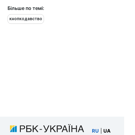
Більше по темі:
кнопкодавство
RU
|
UA