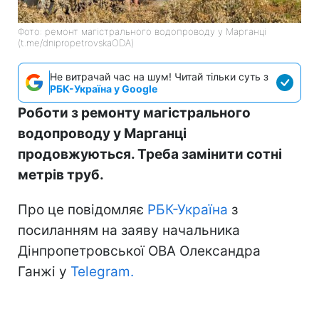
Фото: ремонт магістрального водопроводу у Марганці
(t.me/dnipropetrovskaODA)
Не витрачай час на шум! Читай тільки суть з
РБК-Україна у Google
Роботи з ремонту магістрального
водопроводу у Марганці
продовжуються. Треба замінити сотні
метрів труб.
Про це повідомляє
РБК-Україна
з
посиланням на заяву начальника
Дінпропетровської ОВА Олександра
Ганжі у
Telegram.