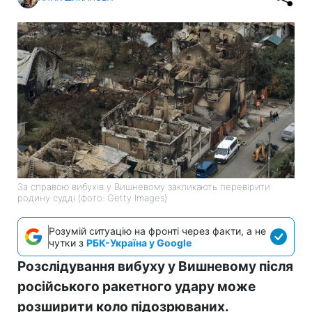
За справою вибухів у Вишневому закликають перевірити
родину судді (фото: Getty Images)
Розумій ситуацію на фронті через факти, а не
чутки з
РБК-Україна у Google
Розслідування вибуху у Вишневому після
російського ракетного удару може
розширити коло підозрюваних.