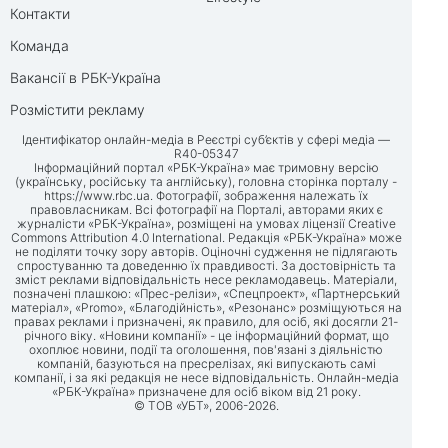
Контакти
Команда
Вакансії в РБК-Україна
Розмістити рекламу
Ідентифікатор онлайн-медіа в Реєстрі суб’єктів у сфері медіа —
R40-05347
Інформаційний портал «РБК-Україна» має тримовну версію
(українську, російську та англійську), головна сторінка порталу -
https://www.rbc.ua
. Фотографії, зображення належать їх
правовласникам. Всі фотографії на Порталі, авторами яких є
журналісти «РБК-Україна», розміщені на умовах ліцензії Creative
Commons Attribution 4.0 International. Редакція «РБК-Україна» може
не поділяти точку зору авторів. Оціночні судження не підлягають
спростуванню та доведенню їх правдивості. За достовірність та
зміст реклами відповідальність несе рекламодавець. Матеріали,
позначені плашкою: «Прес-релізи», «Спецпроект», «Партнерський
матеріал», «Promo», «Благодійність», «Резонанс» розміщуються на
правах реклами і призначені, як правило, для осіб, які досягли 21-
річного віку. «Новини компанії» - це інформаційний формат, що
охоплює новини, події та оголошення, пов'язані з діяльністю
компаній, базуються на пресрелізах, які випускають самі
компанії, і за які редакція не несе відповідальність. Онлайн-медіа
«РБК-Україна» призначене для осіб віком від 21 року.
© ТОВ «УБТ», 2006-2026.