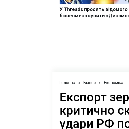
Головна
»
Бізнес
»
Економіка
Експорт зер
критично с
удари РФ п