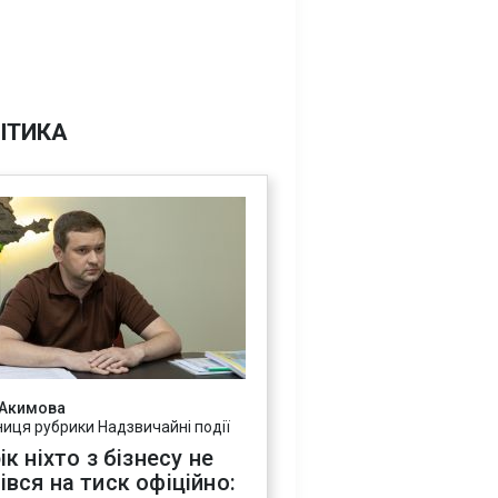
ІТИКА
 Акимова
ниця рубрики Надзвичайні події
ік ніхто з бізнесу не
івся на тиск офіційно: