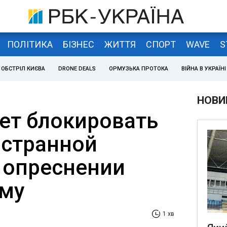
ПОЛІТИКА
БІЗНЕС
ЖИТТЯ
СПОРТ
WAVE
S
ОБСТРІЛ КИЄВА
DRONE DEALS
ОРМУЗЬКА ПРОТОКА
ВІЙНА В УКРАЇНІ
НОВИ
т блокировать
остранной
 опреснении
ыму
1 хв