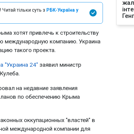
жал
інт
 Читай тільки суть з
РБК-Україна у
Ген
рыма хотят привлечь к строительству
ую международную компанию. Украина
ацию такого проекта.
а "Украина 24"
заявил министр
Кулеба.
ровал на недавние заявления
планов по обеспечению Крыма
аконных оккупационных "властей" в
пной международной компании для