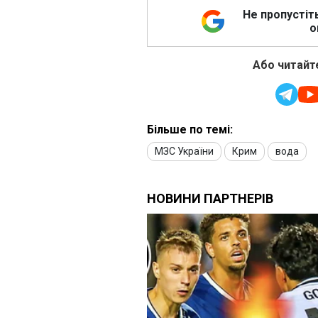
Не пропустіт
о
Або читайте
Більше по темі:
МЗС України
Крим
вода