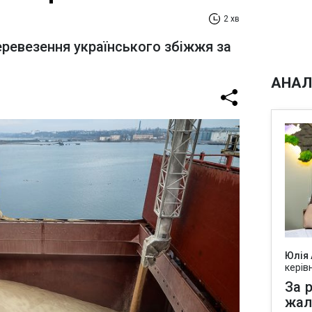
2 хв
еревезення українського збіжжя за
АНАЛ
Юлія
керів
За р
жал