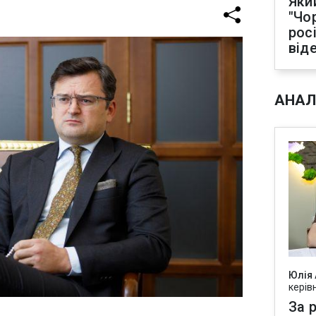
Яки
"Чо
рос
від
АНАЛ
Юлія
керів
За р