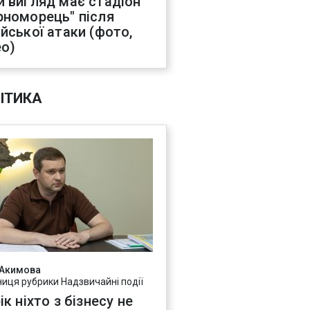
й вигляд має стадіон
рноморець" після
ійської атаки (фото,
ео)
ІТИКА
 Акимова
ниця рубрики Надзвичайні події
ік ніхто з бізнесу не