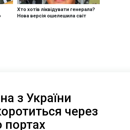
на з України
коротиться через
о портах