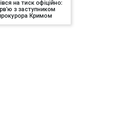
івся на тиск офіційно:
ерв'ю з заступником
прокурора Кримом