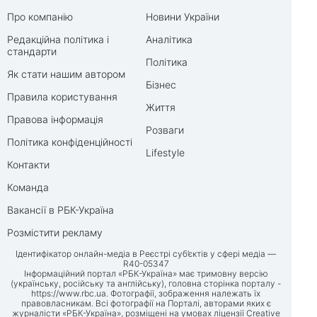
Про компанію
Новини України
Редакційна політика і
Аналітика
стандарти
Політика
Як стати нашим автором
Бізнес
Правила користування
Життя
Правова інформація
Розваги
Політика конфіденційності
Lifestyle
Контакти
Команда
Вакансії в РБК-Україна
Розмістити рекламу
Ідентифікатор онлайн-медіа в Реєстрі суб’єктів у сфері медіа —
R40-05347
Інформаційний портал «РБК-Україна» має тримовну версію
(українську, російську та англійську), головна сторінка порталу -
https://www.rbc.ua
. Фотографії, зображення належать їх
правовласникам. Всі фотографії на Порталі, авторами яких є
журналісти «РБК-Україна», розміщені на умовах ліцензії Creative