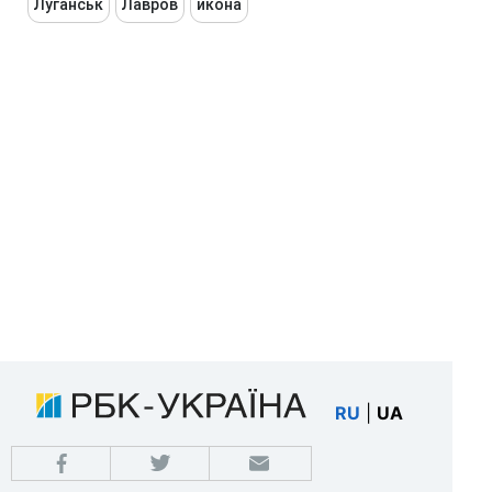
Луганськ
Лавров
икона
RU
|
UA