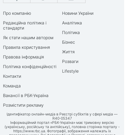
Про компанію
Новини України
Редакційна політика і
Аналітика
стандарти
Політика
Як стати нашим автором
Бізнес
Правила користування
Життя
Правова інформація
Розваги
Політика конфіденційності
Lifestyle
Контакти
Команда
Вакансії в РБК-Україна
Розмістити рекламу
Ідентифікатор онлайн-медіа в Реєстрі суб’єктів у сфері медіа —
R40-05347
Інформаційний портал «РБК-Україна» має тримовну версію
(українську, російську та англійську), головна сторінка порталу -
https://www.rbc.ua
. Фотографії, зображення належать їх