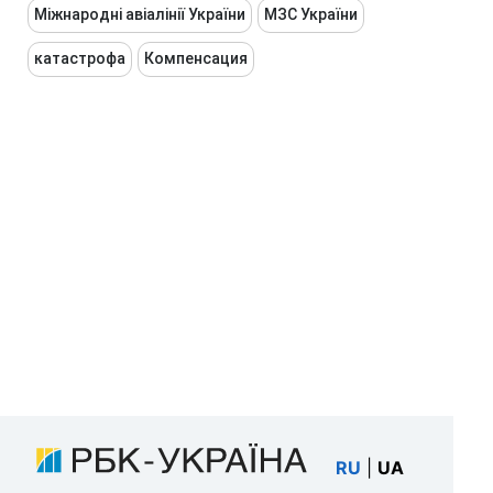
Міжнародні авіалінії України
МЗС України
катастрофа
Компенсация
RU
|
UA