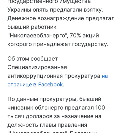
государственного имущества
Украины опять предлагали взятку.
Денежное вознаграждение предлагал
бывший работник
"Николаевоблэнерго", 70% акций
которого принадлежат государству.
Об этом сообщает
Специализированная
антикоррупционная прокуратура
на
странице в Facebook
.
По данным прокуратуры, бывший
чиновник облэнерго предлагал 100
тысяч долларов за назначение на
должность главы правления