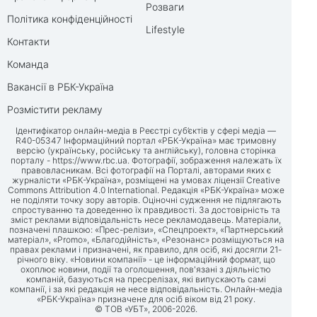
Розваги
Політика конфіденційності
Lifestyle
Контакти
Команда
Вакансії в РБК-Україна
Розмістити рекламу
Ідентифікатор онлайн-медіа в Реєстрі суб’єктів у сфері медіа —
R40-05347 Інформаційний портал «РБК-Україна» має тримовну
версію (українську, російську та англійську), головна сторінка
порталу -
https://www.rbc.ua
. Фотографії, зображення належать їх
правовласникам. Всі фотографії на Порталі, авторами яких є
журналісти «РБК-Україна», розміщені на умовах ліцензії Creative
Commons Attribution 4.0 International. Редакція «РБК-Україна» може
не поділяти точку зору авторів. Оціночні судження не підлягають
спростуванню та доведенню їх правдивості. За достовірність та
зміст реклами відповідальність несе рекламодавець. Матеріали,
позначені плашкою: «Прес-релізи», «Спецпроект», «Партнерський
матеріал», «Promo», «Благодійність», «Резонанс» розміщуються на
правах реклами і призначені, як правило, для осіб, які досягли 21-
річного віку. «Новини компанії» - це інформаційний формат, що
охоплює новини, події та оголошення, пов'язані з діяльністю
компаній, базуються на пресрелізах, які випускають самі
компанії, і за які редакція не несе відповідальність. Онлайн-медіа
«РБК-Україна» призначене для осіб віком від 21 року.
© ТОВ «УБТ», 2006-2026.