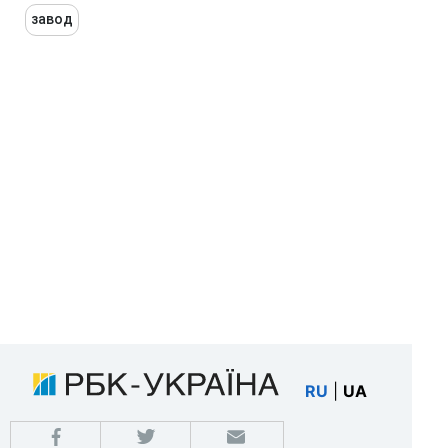
завод
RU
|
UA