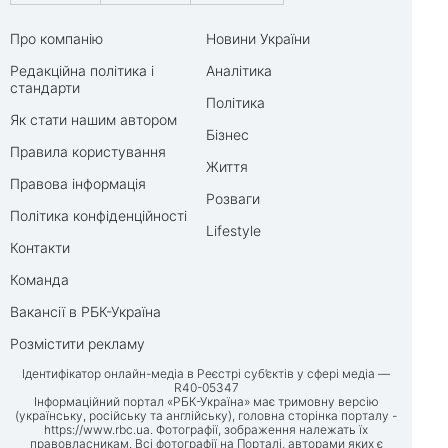
Про компанію
Новини України
Редакційна політика і
Аналітика
стандарти
Політика
Як стати нашим автором
Бізнес
Правила користування
Життя
Правова інформація
Розваги
Політика конфіденційності
Lifestyle
Контакти
Команда
Вакансії в РБК-Україна
Розмістити рекламу
Ідентифікатор онлайн-медіа в Реєстрі суб’єктів у сфері медіа —
R40-05347
Інформаційний портал «РБК-Україна» має тримовну версію
(українську, російську та англійську), головна сторінка порталу -
https://www.rbc.ua
. Фотографії, зображення належать їх
правовласникам. Всі фотографії на Порталі, авторами яких є