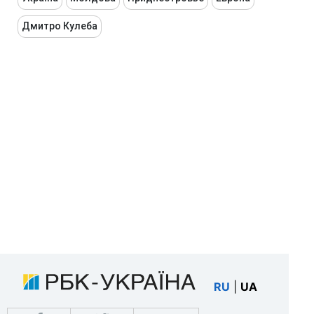
Дмитро Кулеба
RU
|
UA