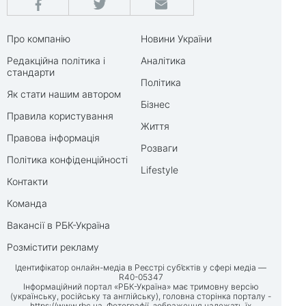
Про компанію
Новини України
Редакційна політика і
Аналітика
стандарти
Політика
Як стати нашим автором
Бізнес
Правила користування
Життя
Правова інформація
Розваги
Політика конфіденційності
Lifestyle
Контакти
Команда
Вакансії в РБК-Україна
Розмістити рекламу
Ідентифікатор онлайн-медіа в Реєстрі суб’єктів у сфері медіа —
R40-05347
Інформаційний портал «РБК-Україна» має тримовну версію
(українську, російську та англійську), головна сторінка порталу -
https://www.rbc.ua
. Фотографії, зображення належать їх