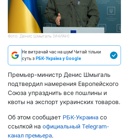
Фото: Денис Шмыгаль (УНИАН)
Не витрачай час на шум! Читай тільки
суть з
РБК-Україна у Google
Премьер-министр Денис Шмыгаль
подтвердил намерения Европейского
Союза упразднить все пошлины и
квоты на экспорт украинских товаров.
Об этом сообщает
РБК-Украина
со
ссылкой на
официальный Telegram-
канал премьера
.