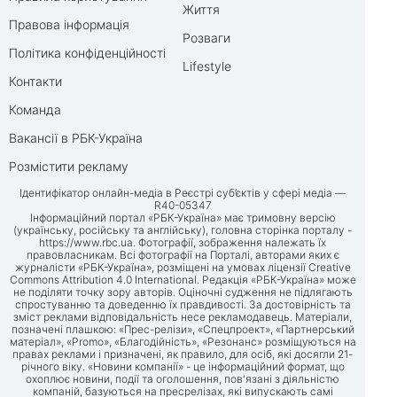
Життя
Правова інформація
Розваги
Політика конфіденційності
Lifestyle
Контакти
Команда
Вакансії в РБК-Україна
Розмістити рекламу
Ідентифікатор онлайн-медіа в Реєстрі суб’єктів у сфері медіа —
R40-05347
Інформаційний портал «РБК-Україна» має тримовну версію
(українську, російську та англійську), головна сторінка порталу -
https://www.rbc.ua
. Фотографії, зображення належать їх
правовласникам. Всі фотографії на Порталі, авторами яких є
журналісти «РБК-Україна», розміщені на умовах ліцензії Creative
Commons Attribution 4.0 International. Редакція «РБК-Україна» може
не поділяти точку зору авторів. Оціночні судження не підлягають
спростуванню та доведенню їх правдивості. За достовірність та
зміст реклами відповідальність несе рекламодавець. Матеріали,
позначені плашкою: «Прес-релізи», «Спецпроект», «Партнерський
матеріал», «Promo», «Благодійність», «Резонанс» розміщуються на
правах реклами і призначені, як правило, для осіб, які досягли 21-
річного віку. «Новини компанії» - це інформаційний формат, що
охоплює новини, події та оголошення, пов'язані з діяльністю
компаній, базуються на пресрелізах, які випускають самі